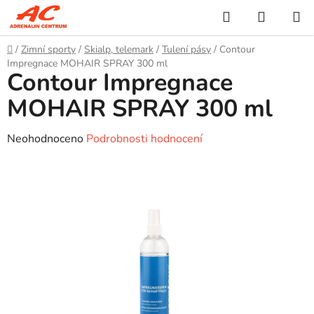
Přejít
Hledat
NÁKUP
na
KOŠÍK
obsah
Domů
/
Zimní sporty
/
Skialp, telemark
/
Tulení pásy
/
Contour
Impregnace MOHAIR SPRAY 300 ml
Contour Impregnace
MOHAIR SPRAY 300 ml
Průměrné
Neohodnoceno
Podrobnosti hodnocení
hodnocení
produktu
je
0,0
z
5
hvězdiček.