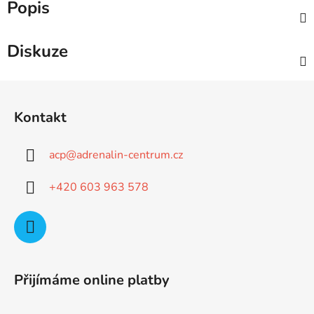
Popis
Diskuze
Z
á
Kontakt
p
a
acp
@
adrenalin-centrum.cz
t
í
+420 603 963 578
Přijímáme online platby