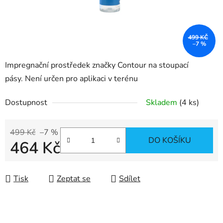
499 KČ
–7 %
Impregnační prostředek značky Contour na stoupací
pásy. Není určen pro aplikaci v terénu
Dostupnost
Skladem
(4 ks)
499 Kč
–7 %
DO KOŠÍKU
464 Kč
Měrná cena:
Tisk
Zeptat se
Sdílet