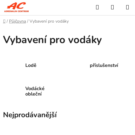
Přejít
Hledat
NÁKUP
na
KOŠÍK
obsah
Domů
/
Půjčovna
/
Vybavení pro vodáky
Vybavení pro vodáky
Lodě
příslušenství
Vodácké
obleční
Nejprodávanější