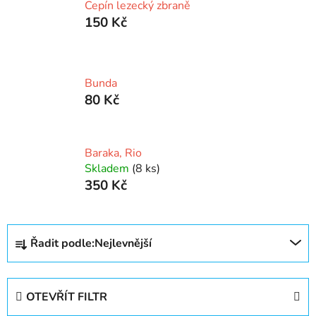
Cepín lezecký zbraně
150 Kč
Bunda
80 Kč
Baraka, Rio
Skladem
(8 ks)
350 Kč
Ř
Řadit podle:
Nejlevnější
a
z
e
OTEVŘÍT FILTR
n