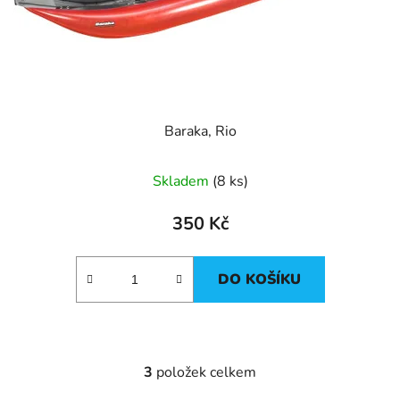
Baraka, Rio
Skladem
(8 ks)
350 Kč
DO KOŠÍKU
3
položek celkem
O