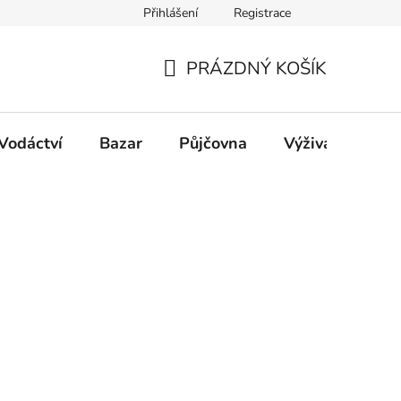
Přihlášení
Registrace
PRÁZDNÝ KOŠÍK
NÁKUPNÍ
KOŠÍK
Vodáctví
Bazar
Půjčovna
Výživa
Dět