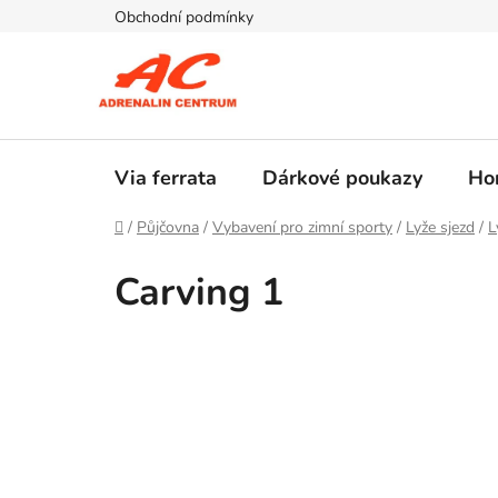
Přejít
Obchodní podmínky
na
obsah
Via ferrata
Dárkové poukazy
Hor
Domů
/
Půjčovna
/
Vybavení pro zimní sporty
/
Lyže sjezd
/
L
Carving 1