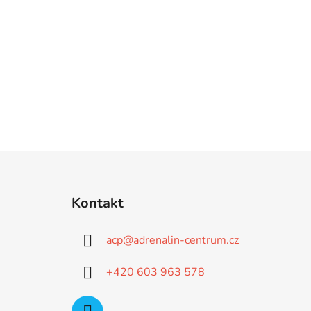
Z
á
Kontakt
p
a
acp
@
adrenalin-centrum.cz
t
í
+420 603 963 578