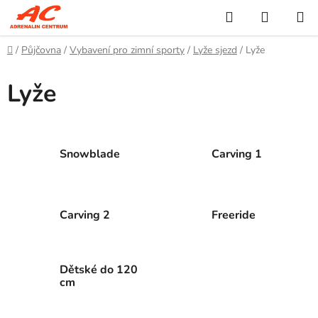
Přejít
Hledat
NÁKUP
na
KOŠÍK
obsah
Domů
/
Půjčovna
/
Vybavení pro zimní sporty
/
Lyže sjezd
/
Lyže
Lyže
Snowblade
Carving 1
Carving 2
Freeride
Dětské do 120
cm