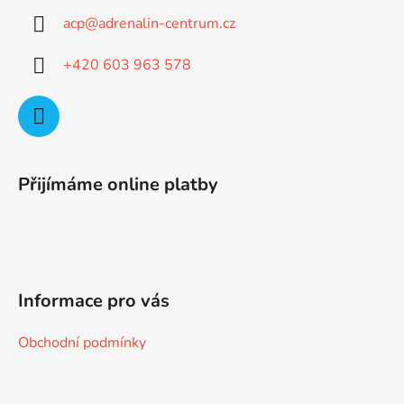
a
acp
@
adrenalin-centrum.cz
t
í
+420 603 963 578
Přijímáme online platby
Informace pro vás
Obchodní podmínky