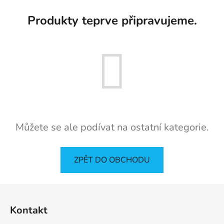
Produkty teprve připravujeme.
Můžete se ale podívat na ostatní kategorie.
ZPĚT DO OBCHODU
Z
á
Kontakt
p